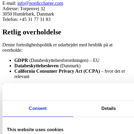
E-mail:
info@nordiccharge.com
Adresse: Torpenvej 32
3050 Humlebæk, Danmark
Telefon: +45 31 77 31 83
Retlig overholdelse
Denne fortrolighedspolitik er udarbejdet med henblik på at
overholde:
GDPR
(Databeskyttelsesforordningen) – EU
Databeskyttelsesloven
(Danmark)
California Consumer Privacy Act (CCPA)
– hvor det er
relevant
Kameratilladelse (iOS)
Når du første gang bruger scannerfunktionen, vil du se følgende
Consent
Details
anmodning om tilladelse:
Tillad, at Nordic Charge installatørapp får adgang til dit
kamera. Kameraet bruges kun til at scanne laderens
This website uses cookies
serienummer i forbindelse med installation.