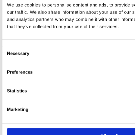
We use cookies to personalise content and ads, to provide s
Du kan til enhver tid tilbagekalde denne tilladelse i enhedens
our traffic. We also share information about your use of our s
indstillinger → Privatliv → Kamera.
and analytics partners who may combine it with other informa
that they’ve collected from your use of their services.
Samtykke
Ved at installere og bruge Nordic Charge installatørapp bekræfter
du, at du har læst og forstået denne fortrolighedspolitik og accepterer
Consent
dens vilkår.
Necessary
Selection
Preferences
Statistics
Marketing